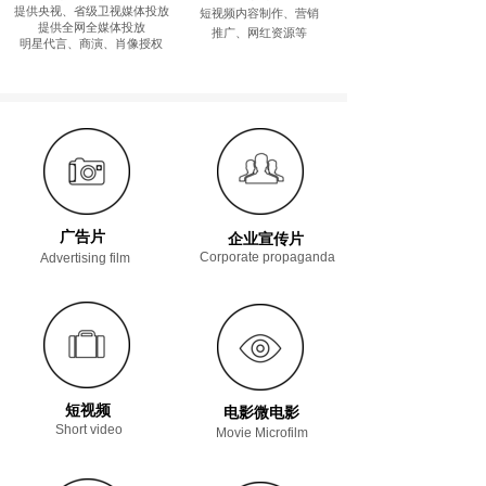
提供央视、省级卫视媒体投放
短视频内容制作、营销
提供全网全媒体投放
推广、
网红资源
等
明星代言、商演、肖像授权
作品案例
广告片
企业宣传片
Corporate propaganda
Advertising film
短视频
电影微电影
Short video
Movie Microfilm