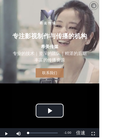
专注影视制作与传播的机构
希美传媒
专业的技术｜资深的团队｜精湛的后期
丰富的传播资源
联系我们