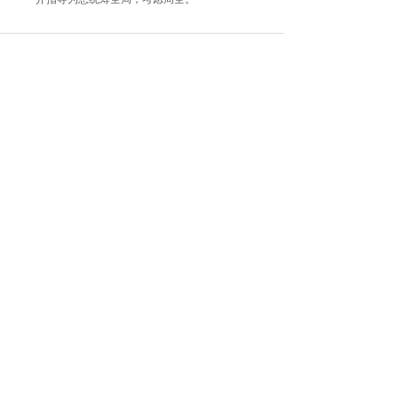
NO.4
丰富的资源
拥有国内国际专业的演员、模特、网红资源，以及
国内一手媒介资源，我们丰富的资源，旨在做适合
的解决方案。
关于我们 ABOUT US
新闻中心
广州企业广告片制作(广州产品宣传片制作，电子
产品
2022-11-09